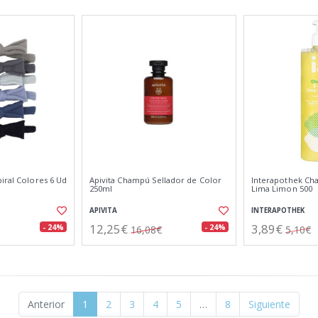
iral Colores 6 Ud
Apivita Champú Sellador de Color
Interapothek Ch
250ml
Lima Limon 500
APIVITA
INTERAPOTHEK
12,25€
3,89€
- 24%
- 24%
16,08€
5,10€
Anterior
1
2
3
4
5
…
8
Siguiente