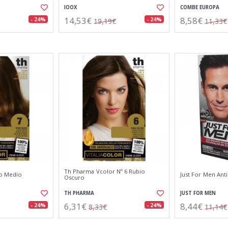
IOOX
COMBE EUROPA
14,53€
8,58€
- 24%
- 24%
19,19€
11,33€
Th Pharma Vcolor Nº 6 Rubio
io Medio
Just For Men Ant
Oscuro
TH PHARMA
JUST FOR MEN
6,31€
8,44€
- 24%
- 24%
8,33€
11,14€