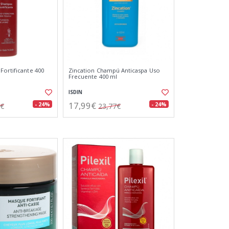
Fortificante 400
Zincation Champú Anticaspa Uso
Frecuente 400 ml
ISDIN
17,99€
- 24%
- 24%
8€
23,77€