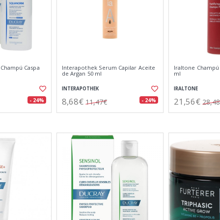
 Champú Caspa
Interapothek Serum Capilar Aceite
Iraltone Champú 
de Argan 50 ml
ml
INTERAPOTHEK
IRALTONE
8,68€
21,56€
- 24%
- 24%
11,47€
28,4