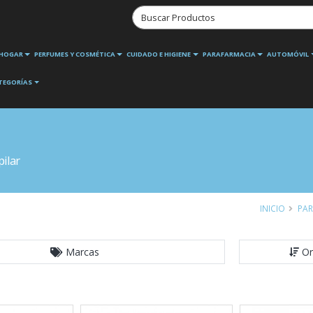
HOGAR
PERFUMES Y COSMÉTICA
CUIDADO E HIGIENE
PARAFARMACIA
AUTOMÓVIL
TEGORÍAS
ilar
INICIO
PAR
Marcas
Or