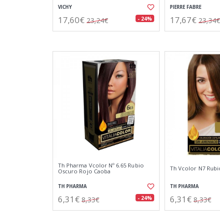
VICHY
PIERRE FABRE
17,60€
17,67€
- 24%
23,24€
23,34€
Th Pharma Vcolor Nº 6.65 Rubio
Th Vcolor N7 Rub
Oscuro Rojo Caoba
TH PHARMA
TH PHARMA
6,31€
6,31€
- 24%
8,33€
8,33€