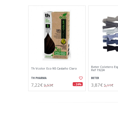
Beter Coletero Esp
Th Vcolor Eco N5 Castaño Claro
Ref 19224
TH PHARMA
BETER
7,22€
3,87€
- 24%
9,53€
5,11€