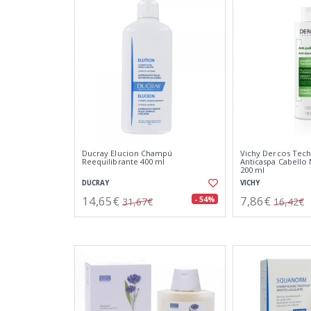
Ducray Elucion Champú
Vichy Dercos Tec
Reequilibrante 400 ml
Anticaspa Cabello
200 ml
DUCRAY
VICHY
14,65€
7,86€
- 54%
31,67€
16,42€