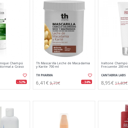
hnique Champú
Th Mascarilla Leche de Macadamia
Iraltone Champú
 Normal a Graso
y Karite 700 ml
Frecuente 200 m
TH PHARMA
CANTABRIA LABS
6,41€
8,95€
- 52%
- 34%
9,73€
11,83€