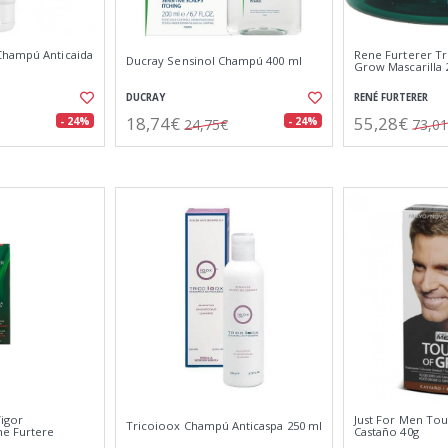
Champú Anticaida
Rene Furterer Tr
Ducray Sensinol Champú 400 ml
Grow Mascarilla 
DUCRAY
RENÉ FURTERER
18,74€
55,28€
- 24%
- 24%
24,75€
73,0
igor
Just For Men To
Tricoioox Champú Anticaspa 250 ml
ne Furtere
Castaño 40g