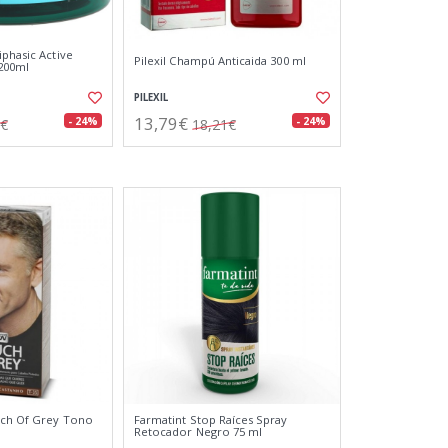
iphasic Active
Pilexil Champú Anticaida 300 ml
200ml
PILEXIL
13,79€
- 24%
- 24%
1€
18,21€
uch Of Grey Tono
Farmatint Stop Raíces Spray
Retocador Negro 75 ml