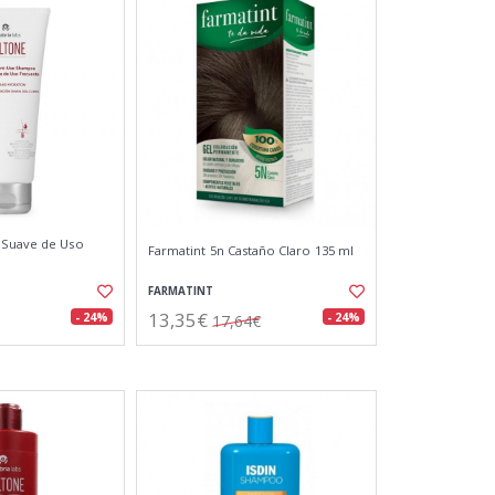
 Suave de Uso
Farmatint 5n Castaño Claro 135 ml
l
FARMATINT
13,35€
- 24%
- 24%
17,64€