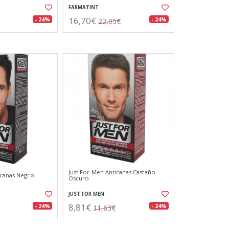
FARMATINT
16,70€
- 24%
- 24%
22,05€
Just For Men Anticanas Castaño
icanas Negro
Oscuro
JUST FOR MEN
8,81€
- 24%
- 24%
11,63€