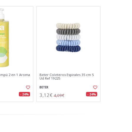
ampú 2 en 1 Aroma
Beter Coleteros Espirales 35 cm 5
Ud Ref 19225
BETER
3,12€
- 24%
- 24%
4,09€