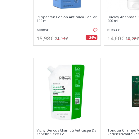
Pilopeptan Loción Anticaída Capilar
Ducray Anaphase 
100 ml
200 ml
GENOVE
DUCRAY
15,98€
14,60€
- 24%
21,11€
19,28€
Vichy Dercos Champú Anticaspa Ds
Tonucia Champú V
Cabello Seco Ec
Redensificante Re