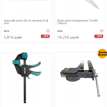
Llana alfa peine 28 cm.dentado 8 x8
Brida nylon transparente 7,5x450
mm.
(100un)
ALFA
ALFA
5,81€
18,23€
- 38%
- 38%
9,44€
29,61€
Envío
Grati