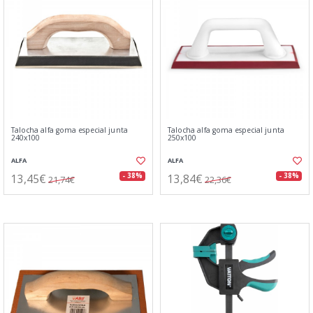
Talocha alfa goma especial junta
Talocha alfa goma especial junta
240x100
250x100
ALFA
ALFA
13,45€
13,84€
- 38%
- 38%
21,74€
22,36€