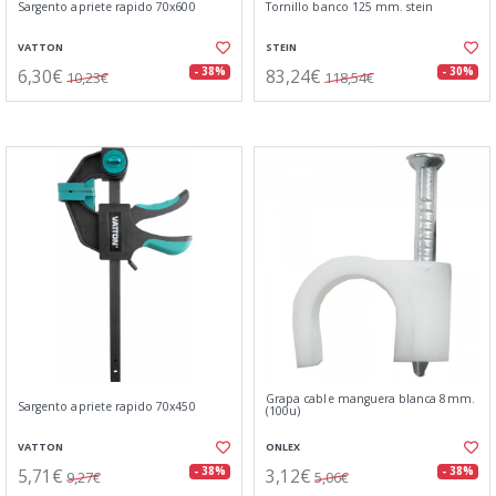
Sargento apriete rapido 70x600
Tornillo banco 125 mm. stein
VATTON
STEIN
6,30€
83,24€
- 38%
- 30%
10,23€
118,54€
Grapa cable manguera blanca 8mm.
Sargento apriete rapido 70x450
(100u)
VATTON
ONLEX
5,71€
3,12€
- 38%
- 38%
9,27€
5,06€