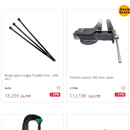
Envío
Grati
Brida nylon negra 7,5x450 mm. (100
Tornillo banco 150 mm. stein
un.)
ALFA
STEIN
18,23€
112,18€
- 39%
- 31%
29,76€
162,20€