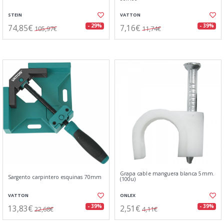
STEIN
VATTON
74,85€
7,16€
- 29%
- 39%
105,97€
11,74€
Grapa cable manguera blanca 5mm.
Sargento carpintero esquinas 70mm
(100u)
VATTON
ONLEX
13,83€
2,51€
- 39%
- 39%
22,68€
4,11€