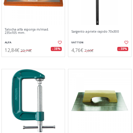
Talocha alfa esponja m/mad.
Sargento apriete rapido 70x300
235x105 mm.
ALFA
VATTON
12,84€
4,76€
- 38%
- 38%
20,74€
7,66€