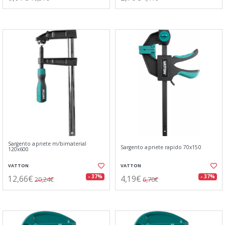
Sargento apriete m/bimaterial
Sargento apriete rapido 70x150
120x600
VATTON
VATTON
12,66€
4,19€
- 37%
- 37%
20,24€
6,70€