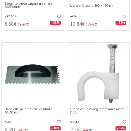
Sargento brida carpintero metal
Llana alfa acero 300 x 150 mm.
70x150mm
VATTON
ALFA
8,68€
10,84€
- 38%
- 38%
13,97€
17,43€
Llana alfa peine 28 cm.dentado
Grapa cable manguera blanca 6mm.
10x10 mm.
(100u)
ALFA
ONLEX
6,61€
2,76€
- 38%
- 37%
10,57€
4,41€