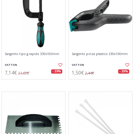
Sargento tipo g rapido 330x100mm
Sargento pinza plastico 230x100mm
VATTON
VATTON
7,14€
1,50€
- 39%
- 38%
11,65€
2,44€