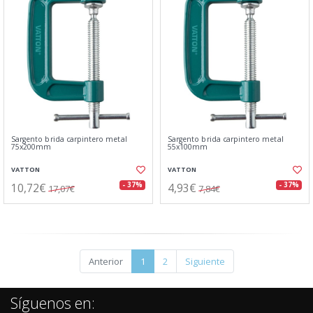
Sargento brida carpintero metal
Sargento brida carpintero metal
75x200mm
55x100mm
VATTON
VATTON
10,72€
4,93€
- 37%
- 37%
17,07€
7,84€
Anterior
1
2
Siguiente
Síguenos en: