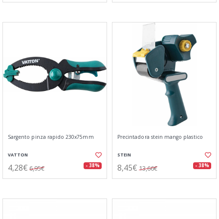
Sargento pinza rapido 230x75mm
Precintadora stein mango plastico
VATTON
STEIN
4,28€
8,45€
- 38%
- 38%
6,95€
13,66€