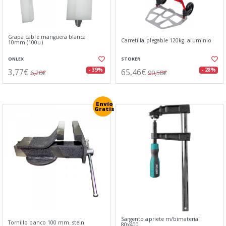
Grapa cable manguera blanca
Carretilla plegable 120kg. aluminio
10mm.(100u)
ONLEX
STOKER
3,77€
65,46€
- 39%
- 28%
6,20€
90,58€
Envío
Gratis
Sargento apriete m/bimaterial
Tornillo banco 100 mm. stein
80x400