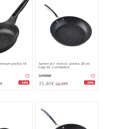
remium piedra 18
Sarten al.f. m/inox. piedra 28 cm.
(caja de 2 unidades)
SUPREME
35,40€
- 39%
- 39%
2€
58,08€