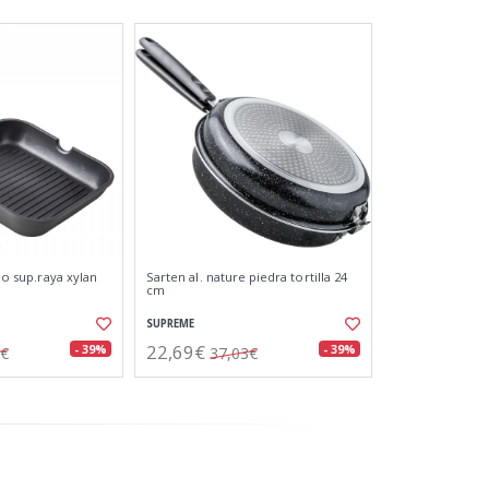
ijo sup.raya xylan
Sarten al. nature piedra tortilla 24
cm
SUPREME
22,69€
- 39%
- 39%
7€
37,03€