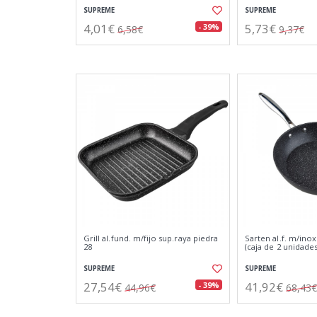
SUPREME
SUPREME
4,01€
5,73€
- 39%
6,58€
9,37€
Grill al.fund. m/fijo sup.raya piedra
Sarten al.f. m/inox
28
(caja de 2 unidades
SUPREME
SUPREME
27,54€
41,92€
- 39%
44,96€
68,43€