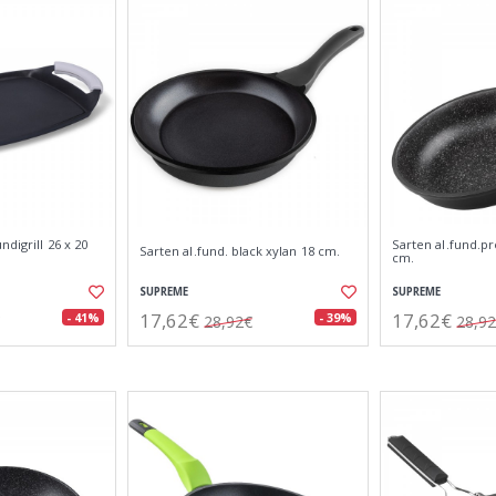
digrill 26 x 20
Sarten al.fund.p
Sarten al.fund. black xylan 18 cm.
cm.
SUPREME
SUPREME
17,62€
17,62€
- 41%
- 39%
28,92€
28,9