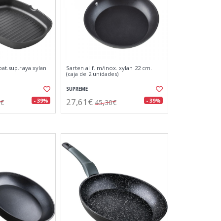
abat.sup.raya xylan
Sarten al.f. m/inox. xylan 22 cm.
(caja de 2 unidades)
SUPREME
27,61€
- 39%
- 39%
1€
45,30€