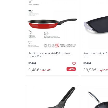
Sartén de acero aisi 430 optimax
Asador aluminio fun
roja ø20 cm
cm
FAGOR
FAGOR
9,48€
39,58€
- 48%
18,14€
67,15€