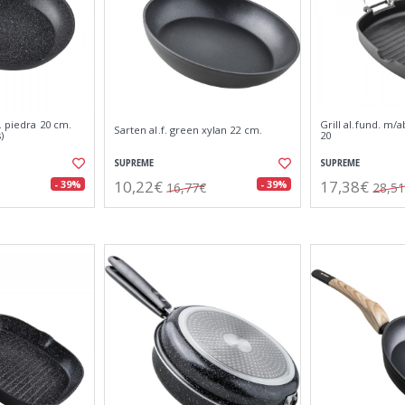
. piedra 20 cm.
Grill al.fund. m/
Sarten al.f. green xylan 22 cm.
)
20
SUPREME
SUPREME
10,22€
17,38€
- 39%
- 39%
16,77€
28,5