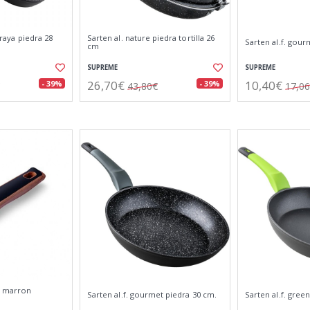
p.raya piedra 28
Sarten al. nature piedra tortilla 26
Sarten al.f. gour
cm
SUPREME
SUPREME
26,70€
10,40€
- 39%
- 39%
43,80€
17,0
n marron
Sarten al.f. gourmet piedra 30 cm.
Sarten al.f. gree