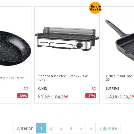
Envío
Gratis
Plancha asar elec. 50x25 2200w.
Grill al.fund. m/f
et piedra 18 cm.
kuken
20
KUKEN
SUPREME
61,85€
24,06€
- 39%
- 27%
84,20€
39,2
Anterior
1
2
3
4
5
6
Siguiente