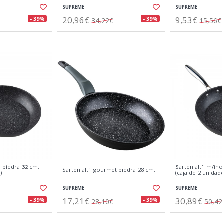
SUPREME
SUPREME
20,96€
9,53€
- 39%
- 39%
34,22€
15,56€
. piedra 32 cm.
Sarten al.f. m/in
Sarten al.f. gourmet piedra 28 cm.
)
(caja de 2 unidad
SUPREME
SUPREME
17,21€
30,89€
- 39%
- 39%
28,10€
50,4