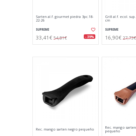
Sarten al.f. gourmet piedra 3pc.18-
Grill al.f. ecol. su
22-26
cm
SUPREME
SUPREME
33,41€
16,90€
- 39%
54,81€
27,73€
Rec. mango sarte
Rec. mango sarten negro pequeño
pequeño