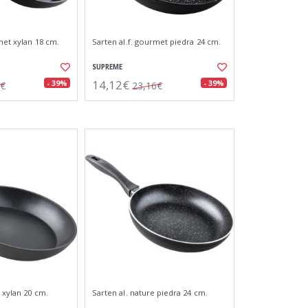
met xylan 18 cm.
Sarten al.f. gourmet piedra 24 cm.
SUPREME
14,12€
- 39%
- 39%
6€
23,16€
n xylan 20 cm.
Sarten al. nature piedra 24 cm.