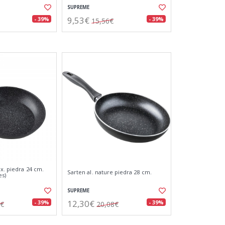
SUPREME
9,53€
- 39%
- 39%
15,56€
ox. piedra 24 cm.
Sarten al. nature piedra 28 cm.
es)
SUPREME
12,30€
- 39%
- 39%
2€
20,08€