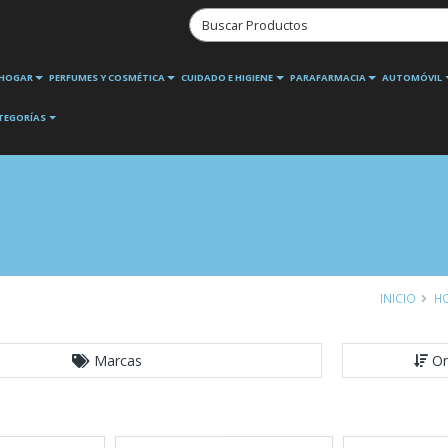
HOGAR
PERFUMES Y COSMÉTICA
CUIDADO E HIGIENE
PARAFARMACIA
AUTOMÓVIL
TEGORÍAS
INICIO
H
Marcas
Or