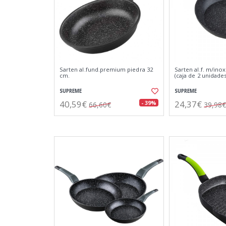
Sarten al.fund.premium piedra 32
Sarten al.f. m/inox
cm.
(caja de 2 unidades
SUPREME
SUPREME
40,59€
24,37€
- 39%
66,60€
39,98€