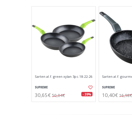
Sarten al.f. green xylan 3pc.18-22-26
Sarten al.f. gourm
SUPREME
SUPREME
30,65€
10,40€
- 39%
50,04€
16,98€