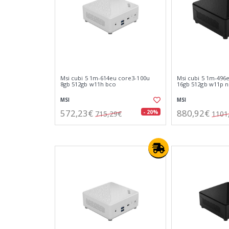
Msi cubi 5 1m-614eu core3-100u
Msi cubi 5 1m-496
8gb 512gb w11h bco
16gb 512gb w11p 
MSI
MSI
572,23€
880,92€
- 20%
715,29€
1101