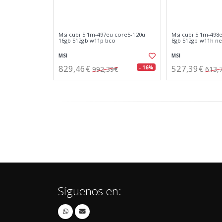
Msi cubi 5 1m-497eu core5-120u
Msi cubi 5 1m-498
16gb 512gb w11p bco
8gb 512gb w11h n
MSI
MSI
829,46€
527,39€
- 16%
992,39€
613,
Síguenos en: