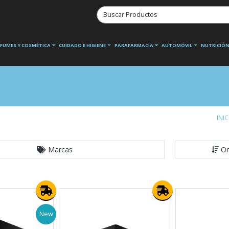
RFUMES Y COSMÉTICA
CUIDADO E HIGIENE
PARAFARMACIA
AUTOMÓVIL
NUTRICIÓN
INIC
Marcas
Or
New