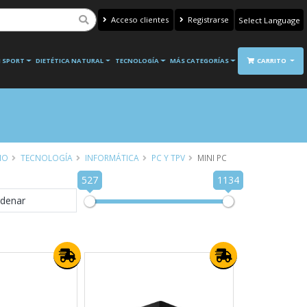
Acceso clientes
Registrarse
Powered by
Translate
 SPORT
DIETÉTICA NATURAL
TECNOLOGÍA
MÁS CATEGORÍAS
CARRITO
IO
TECNOLOGÍA
INFORMÁTICA
PC Y TPV
MINI PC
527
1134
denar