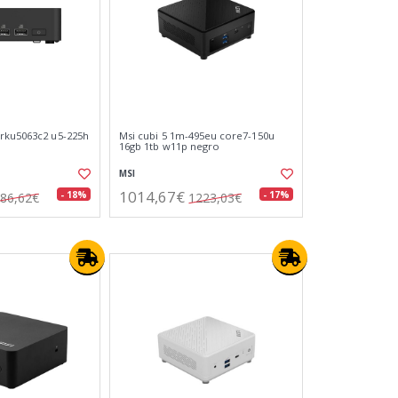
rku5063c2 u5-225h
Msi cubi 5 1m-495eu core7-150u
16gb 1tb w11p negro
MSI
1014,67€
- 18%
- 17%
86,62€
1223,03€