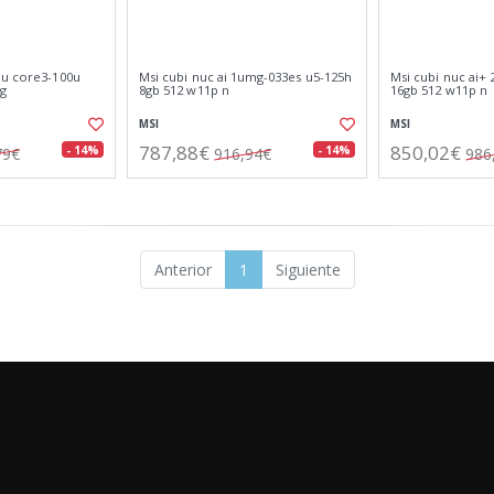
eu core3-100u
Msi cubi nuc ai 1umg-033es u5-125h
Msi cubi nuc ai+
eg
8gb 512 w11p n
16gb 512 w11p n
MSI
MSI
787,88€
850,02€
- 14%
- 14%
79€
916,94€
986
Anterior
1
Siguiente