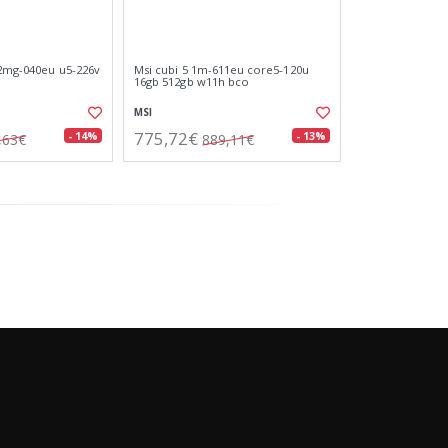
 2mg-040eu u5-226v
Msi cubi 5 1m-611eu core5-120u
16gb 512gb w11h bco
MSI
775,72€
- 14%
- 13%
,63€
889,11€