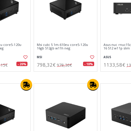
eu core5-120u
Msi cubi 5 1m-610eu core5-120u
Asus nuc rnuc15c
neg
16gb 512gb w11h neg
16 512 w11p slim
MSI
ASUS
798,32€
1133,58€
- 20%
- 18%
,15€
978,36€
13